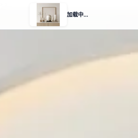
>
>
加载中...